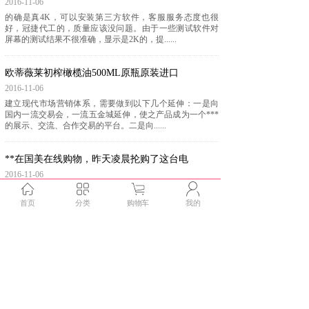
2016-11-06
的确是真4K，可以安装第三方软件，客服服务态度也很
好，冠捷代工的，质量应该没问题。由于一些测试软件对
屏幕的测试结果不很准确，显示是2K的，提......
欧蒂薇莱初榨橄榄油500ML原瓶原装进口
2016-11-06
建立现代市场营销体系，需要做到以下几个延伸：一是向
国内一流交易会，一流五金城延伸，使之产品成为一个***
的展示、交流、合作交易的平台。二是向......
**在国美在线购物，昨天凌晨抡购了这台电
2016-11-06
**在国美在线购物，昨天凌晨抡购了这台电旅煲，看訂货
单，东西还在天津庫，心里有点不想要了，与客服联系态
首页
分类
购物车
我的
度相当的，我决定不退了，没有想到今天早......
<
1
2
3
4
5
>